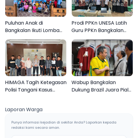
Puluhan Anak di
Prodi PPKn UNESA Latih
Bangkalan Ikuti Lomba
Guru PPKn Bangkalan
Mewarnai Bertema
dengan Pembelajaran
Liburan Keluarga
Inovasi Teknologi
HIMAGA Tagih Ketegasan
Wabup Bangkalan
Polisi Tangani Kasus
Dukung Brazil Juara Piala
Asusila Anak di Galis
Dunia 2026, UMKM
Bangkalan
Ketiban Berkah
Laporan Warga
Punya informasi kejadian di sekitar Anda? Laporkan kepada
redaksi kami secara aman.