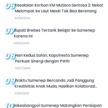
06
Kesaksian Korban KM Mutiara Sentosa 2: Nekat
Melompat ke Laut Meski Tak Bisa Berenang
03/08/2026
07
Bupati Brebes Tertarik Belajar ke Sumenep
Karena Ini
04/08/2026
08
Hari Kedua Safari, Kapolresta Sumenep
Perkuat Sinergi dengan PWRI
30/07/2026
09
Waktu Sumenep Bercanda Jadi Panggung
Kreativitas Anak Muda, Hasilkan Kolaborasi
Industri Kreatif
01/08/2026
10
Bakesbangpol Sumenep Matangkan Persiapan