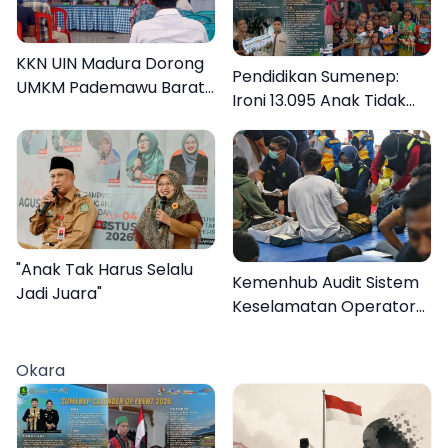
KKN UIN Madura Dorong
Pendidikan Sumenep:
UMKM Pademawu Barat
Ironi 13.095 Anak Tidak
Naik Kelas
Sekolah Menyaksikan
Semarak Festival
Kalender Event 2026
"Anak Tak Harus Selalu
Kemenhub Audit Sistem
Jadi Juara"
Keselamatan Operator
KMP Mutiara Sentosa II
Okara