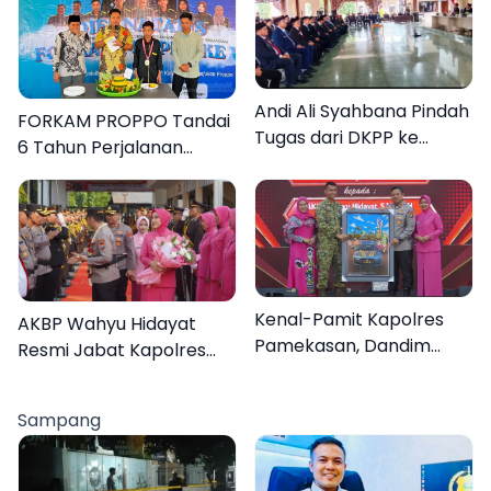
Andi Ali Syahbana Pindah
FORKAM PROPPO Tandai
Tugas dari DKPP ke
6 Tahun Perjalanan
DPRKP
dengan Peluncuran Mars,
Hymne, dan Buku
Organisasi
Kenal-Pamit Kapolres
AKBP Wahyu Hidayat
Pamekasan, Dandim
Resmi Jabat Kapolres
0826 Serahkan
Pamekasan, Disambut
Cenderamata untuk
Tradisi Gerbang Pora
Sampang
AKBP Hendra