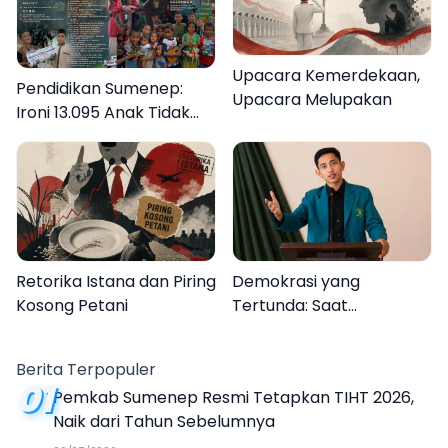
Upacara Kemerdekaan,
Pendidikan Sumenep:
Upacara Melupakan
Ironi 13.095 Anak Tidak
Sekolah Menyaksikan
Semarak Festival
Kalender Event 2026
Retorika Istana dan Piring
Demokrasi yang
Kosong Petani
Tertunda: Saat
Transparansi Menjadi
Tanda Tanya
Berita Terpopuler
01
Pemkab Sumenep Resmi Tetapkan TIHT 2026,
Naik dari Tahun Sebelumnya