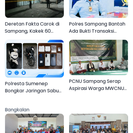
Deretan Fakta Carok di
Polres Sampang Bantah
Sampang, Kakek 60
Ada Bukti Transaksi
Tahun Duel Melawan 2
dalam Kasus Rudapaksa
Pria
Anak 27 Tersangka
PCNU Sampang Serap
Polresta Sumenep
Aspirasi Warga MWCNU
Bongkar Jaringan Sabu
Jelang Muktamar ke-35
Sampang, Tiga Pengedar
Ditangkap
Bangkalan