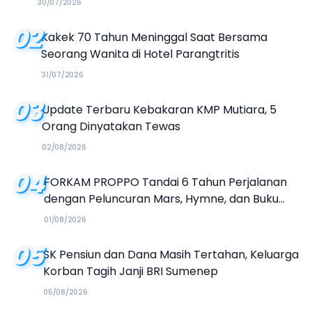
30/07/2026
02
Kakek 70 Tahun Meninggal Saat Bersama
Seorang Wanita di Hotel Parangtritis
31/07/2026
03
Update Terbaru Kebakaran KMP Mutiara, 5
Orang Dinyatakan Tewas
02/08/2026
04
FORKAM PROPPO Tandai 6 Tahun Perjalanan
dengan Peluncuran Mars, Hymne, dan Buku
Organisasi
01/08/2026
05
SK Pensiun dan Dana Masih Tertahan, Keluarga
Korban Tagih Janji BRI Sumenep
05/08/2026