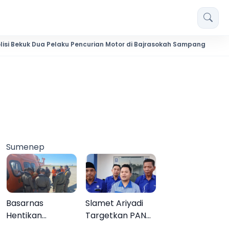
Dua Pelaku Pencurian Motor di Bajrasokah Sampang
20 Pende
Sumenep
Basarnas
Slamet Ariyadi
Hentikan
Targetkan PAN
Pencarian Aktif
Raih Kursi di