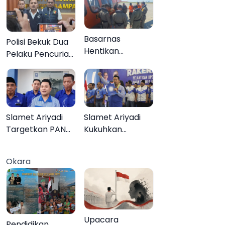
Basarnas
Polisi Bekuk Dua
Hentikan
Pelaku Pencurian
Pencarian Aktif
Motor di
KMP Mutiara
Bajrasokah
Sentosa II, Empat
Sampang
Orang Masih
Hilang
Slamet Ariyadi
Slamet Ariyadi
Targetkan PAN
Kukuhkan
Raih Kursi di
Ratusan Relawan
Setiap Dapil
PAN Sumenep,
Okara
Sumenep pada
Targetkan Gerak
2029
Cepat Bantu
Rakyat
Upacara
Pendidikan