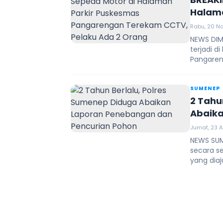
Halam
Tereka
Rabu, 20 No
NEWS DIM
terjadi 
Pangaren
SUMENEP
2 Tahu
Abaika
Pohon
Jumat, 23 A
NEWS SUM
secara s
yang diaju