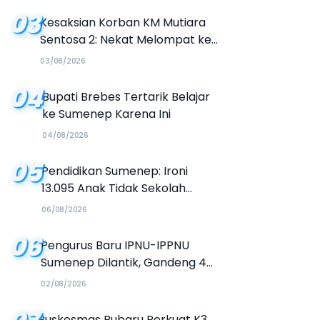
03
Kesaksian Korban KM Mutiara
Sentosa 2: Nekat Melompat ke
Laut Meski Tak Bisa Berenang
03/08/2026
04
Bupati Brebes Tertarik Belajar
ke Sumenep Karena Ini
04/08/2026
05
Pendidikan Sumenep: Ironi
13.095 Anak Tidak Sekolah
Menyaksikan Semarak Festival
06/08/2026
Kalender Event 2026
06
Pengurus Baru IPNU-IPPNU
Sumenep Dilantik, Gandeng 4
Kampus Buka Jalur Beasiswa
02/08/2026
Puskesmas Rubaru Perkuat K3