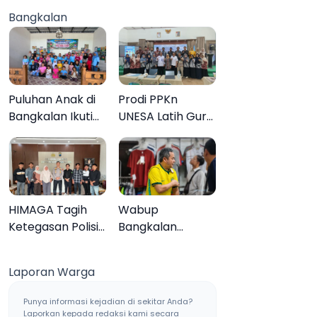
Jaringan Sabu
Anak 27
Bangkalan
Sampang, Tiga
Tersangka
Pengedar
Ditangkap
Puluhan Anak di
Prodi PPKn
Bangkalan Ikuti
UNESA Latih Guru
Lomba Mewarnai
PPKn Bangkalan
Bertema Liburan
dengan
Keluarga
Pembelajaran
Inovasi Teknologi
HIMAGA Tagih
Wabup
Ketegasan Polisi
Bangkalan
Tangani Kasus
Dukung Brazil
Asusila Anak di
Juara Piala Dunia
Laporan Warga
Galis Bangkalan
2026, UMKM
Ketiban Berkah
Punya informasi kejadian di sekitar Anda?
Laporkan kepada redaksi kami secara