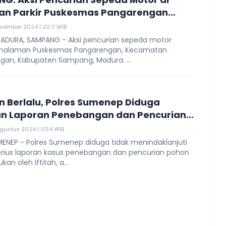
an Parkir Puskesmas Pangarengan
m CCTV, Pelaku Ada 2 Orang
vember 2024 | 20:11 WIB
ADURA, SAMPANG - Aksi pencurian sepeda motor
di halaman Puskesmas Pangarengan, Kecamatan
gan, Kabupaten Sampang, Madura. ...
n Berlalu, Polres Sumenep Diduga
n Laporan Penebangan dan Pencurian
gustus 2024 | 11:54 WIB
ENEP - Polres Sumenep diduga tidak menindaklanjuti
erius laporan kasus penebangan dan pencurian pohon
kan oleh Iftitah, a...