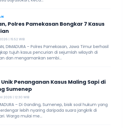
esa Bajrasokah, Keca...
AN
n, Polres Pamekasan Bongkar 7 Kasus
ian
 2026 | 15:52 WIB
N, DIMADURA – Polres Pamekasan, Jawa Timur berhasil
ap tujuh kasus pencurian di sejumlah wilayah di
an dan mengamankan sembi...
Unik Penanganan Kasus Maling Sapi di
ng Sumenep
il 2026 | 12:30 WIB
MADURA – Di Ganding, Sumenep, bisik soal hukum yang
erdengar lebih nyaring daripada suara jangkrik di
ri. Warga mulai me...