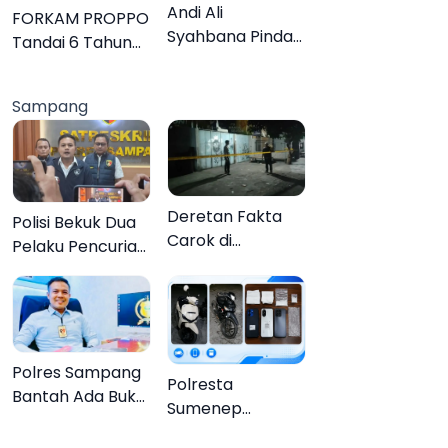
Lebih Jelas
Andi Ali
FORKAM PROPPO
Syahbana Pindah
Tandai 6 Tahun
Tugas dari DKPP
Perjalanan
ke DPRKP
dengan
Sampang
Peluncuran Mars,
Hymne, dan Buku
Organisasi
Deretan Fakta
Polisi Bekuk Dua
Carok di
Pelaku Pencurian
Sampang, Kakek
Motor di
60 Tahun Duel
Bajrasokah
Melawan 2 Pria
Sampang
Polres Sampang
Polresta
Bantah Ada Bukti
Sumenep
Transaksi dalam
Bongkar
Kasus Rudapaksa