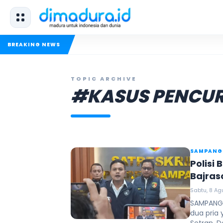
BREAKING NEWS
TOPIC ARCHIVE
#KASUS PENCU
SAMPANG
Polisi
Bajra
Sabtu, 8 Ag
SAMPANG,
dua pria 