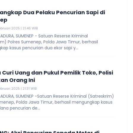
 Tangkap Dua Pelaku Pencurian Sapi di
ep
ebruari 2025 | 21:46 WIB
ADURA, SUMENEP - Satuan Reserse Kriminal
im) Polres Sumenep, Polda Jawa Timur, berhasil
p kasus pencurian dua ekor sapi y...
 Curi Uang dan Pukul Pemilik Toko, Polisi
Amankan Orang Ini
bruari 2025 | 21:31 WIB
ADURA, SUMENEP -Satuan Reserse Kriminal (Satreskrim)
umenep, Polda Jawa Timur, berhasil mengungkap kasus
dana pencurian de...
NG: Aksi Pencurian Sepeda Motor di