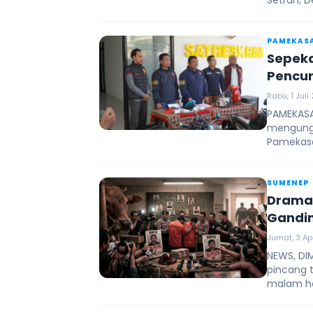
Setran, D
PAMEKAS
Sepeka
Pencur
Rabu, 1 Juli
PAMEKASA
mengungk
Pamekas
SUMENEP
Drama 
Gandi
Jumat, 3 Apr
NEWS, DI
pincang t
malam ha