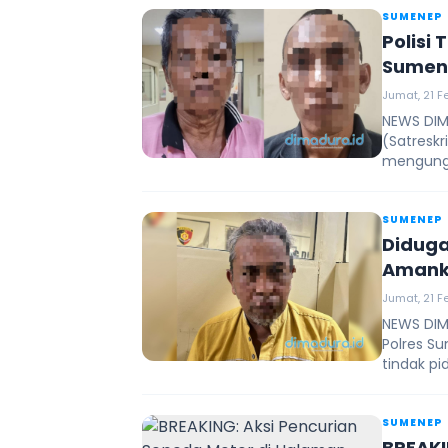
SUMENEP
Polisi
Sumen
Jumat, 21 F
NEWS DIM
(Satreskr
mengungka
SUMENEP
Diduga
Jumat, 21 Fe
NEWS DIM
Polres S
tindak pi
SUMENEP
BREAKI