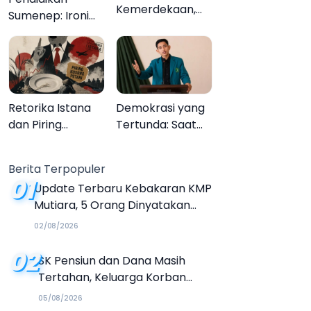
Kemerdekaan,
Sumenep: Ironi
Upacara
13.095 Anak Tidak
Melupakan
Sekolah
Menyaksikan
Semarak Festival
Kalender Event
Retorika Istana
Demokrasi yang
2026
dan Piring
Tertunda: Saat
Kosong Petani
Transparansi
Menjadi Tanda
Berita Terpopuler
Tanya
01
Update Terbaru Kebakaran KMP
Mutiara, 5 Orang Dinyatakan
Tewas
02/08/2026
02
SK Pensiun dan Dana Masih
Tertahan, Keluarga Korban
Tagih Janji BRI Sumenep
05/08/2026