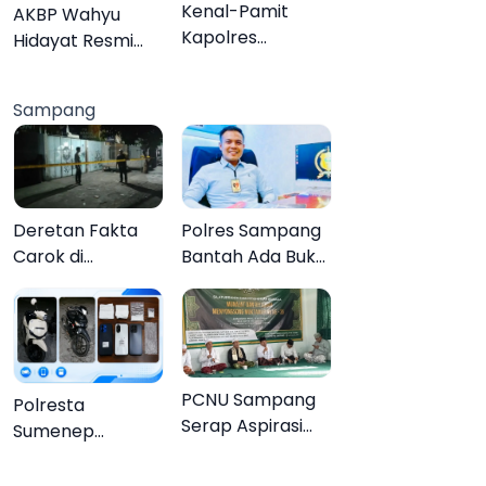
Organisasi
Kenal-Pamit
AKBP Wahyu
Kapolres
Hidayat Resmi
Pamekasan,
Jabat Kapolres
Dandim 0826
Pamekasan,
Sampang
Serahkan
Disambut Tradisi
Cenderamata
Gerbang Pora
untuk AKBP
Hendra
Deretan Fakta
Polres Sampang
Carok di
Bantah Ada Bukti
Sampang, Kakek
Transaksi dalam
60 Tahun Duel
Kasus Rudapaksa
Melawan 2 Pria
Anak 27
Tersangka
PCNU Sampang
Polresta
Serap Aspirasi
Sumenep
Warga MWCNU
Bongkar
Jelang
Jaringan Sabu