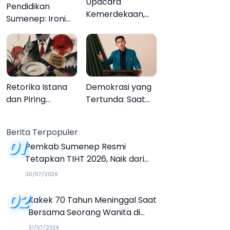
Upacara
Pendidikan
Kemerdekaan,
Sumenep: Ironi
Upacara
13.095 Anak Tidak
Melupakan
Sekolah
Menyaksikan
Semarak Festival
Kalender Event
Retorika Istana
Demokrasi yang
2026
dan Piring
Tertunda: Saat
Kosong Petani
Transparansi
Menjadi Tanda
Berita Terpopuler
Tanya
01
Pemkab Sumenep Resmi
Tetapkan TIHT 2026, Naik dari
Tahun Sebelumnya
30/07/2026
02
Kakek 70 Tahun Meninggal Saat
Bersama Seorang Wanita di
Hotel Parangtritis
31/07/2026