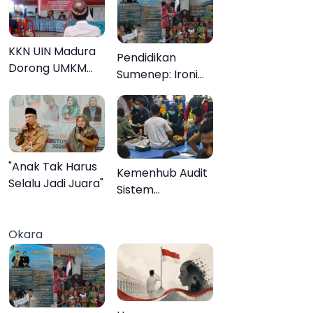
KKN UIN Madura
Pendidikan
Dorong UMKM
Sumenep: Ironi
Pademawu Barat
13.095 Anak Tidak
Naik Kelas
Sekolah
Menyaksikan
Semarak Festival
Kalender Event
"Anak Tak Harus
Kemenhub Audit
2026
Selalu Jadi Juara"
Sistem
Keselamatan
Operator KMP
Okara
Mutiara Sentosa
II