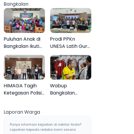
Bangkalan
Muktamar ke-35
Sampang, Tiga
Pengedar
Ditangkap
Puluhan Anak di
Prodi PPKn
Bangkalan Ikuti
UNESA Latih Guru
Lomba Mewarnai
PPKn Bangkalan
Bertema Liburan
dengan
Keluarga
Pembelajaran
Inovasi Teknologi
HIMAGA Tagih
Wabup
Ketegasan Polisi
Bangkalan
Tangani Kasus
Dukung Brazil
Asusila Anak di
Juara Piala Dunia
Laporan Warga
Galis Bangkalan
2026, UMKM
Ketiban Berkah
Punya informasi kejadian di sekitar Anda?
Laporkan kepada redaksi kami secara