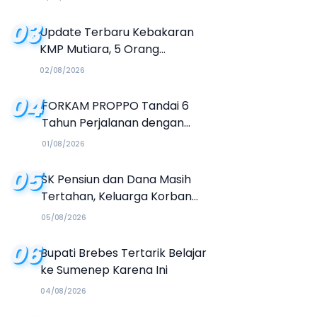
03
Update Terbaru Kebakaran
KMP Mutiara, 5 Orang
Dinyatakan Tewas
02/08/2026
04
FORKAM PROPPO Tandai 6
Tahun Perjalanan dengan
Peluncuran Mars, Hymne, dan
01/08/2026
Buku Organisasi
05
SK Pensiun dan Dana Masih
Tertahan, Keluarga Korban
Tagih Janji BRI Sumenep
05/08/2026
06
Bupati Brebes Tertarik Belajar
ke Sumenep Karena Ini
04/08/2026