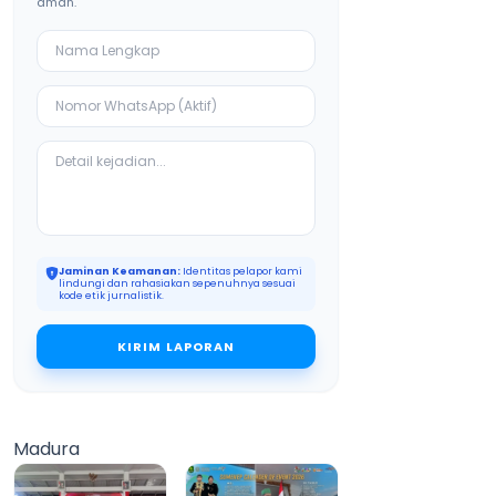
aman.
Jaminan Keamanan:
Identitas pelapor kami
lindungi dan rahasiakan sepenuhnya sesuai
kode etik jurnalistik.
KIRIM LAPORAN
Madura