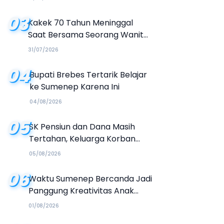
Buku Organisasi
03
Kakek 70 Tahun Meninggal
Saat Bersama Seorang Wanita
di Hotel Parangtritis
31/07/2026
04
Bupati Brebes Tertarik Belajar
ke Sumenep Karena Ini
04/08/2026
05
SK Pensiun dan Dana Masih
Tertahan, Keluarga Korban
Tagih Janji BRI Sumenep
05/08/2026
06
Waktu Sumenep Bercanda Jadi
Panggung Kreativitas Anak
Muda, Hasilkan Kolaborasi
01/08/2026
Industri Kreatif