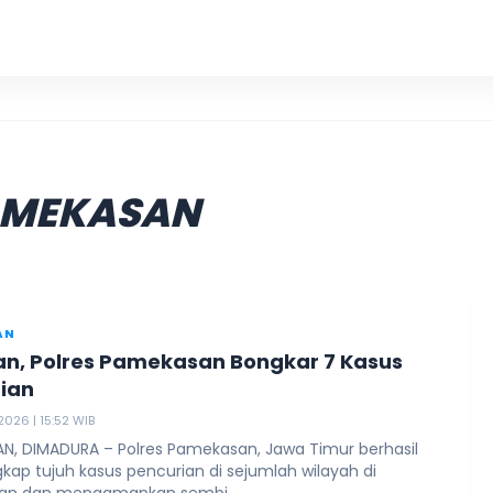
KKN UI
AMEKASAN
AN
n, Polres Pamekasan Bongkar 7 Kasus
ian
 2026 | 15:52 WIB
N, DIMADURA – Polres Pamekasan, Jawa Timur berhasil
ap tujuh kasus pencurian di sejumlah wilayah di