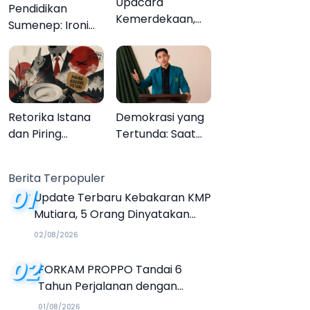
Upacara
Pendidikan
Kemerdekaan,
Sumenep: Ironi
Upacara
13.095 Anak Tidak
Melupakan
Sekolah
Menyaksikan
Semarak Festival
Kalender Event
Retorika Istana
Demokrasi yang
2026
dan Piring
Tertunda: Saat
Kosong Petani
Transparansi
Menjadi Tanda
Berita Terpopuler
Tanya
01
Update Terbaru Kebakaran KMP
Mutiara, 5 Orang Dinyatakan
Tewas
02/08/2026
02
FORKAM PROPPO Tandai 6
Tahun Perjalanan dengan
Peluncuran Mars, Hymne, dan
01/08/2026