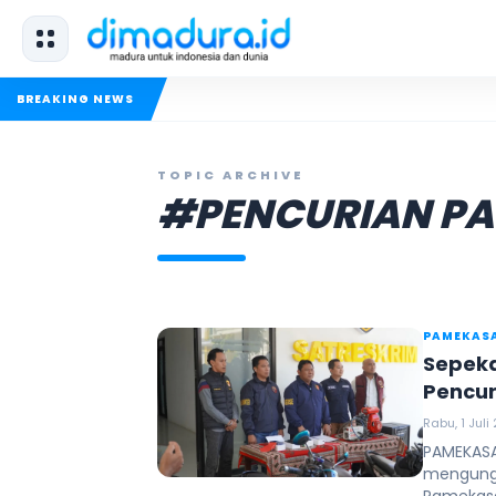
BREAKING NEWS
TOPIC ARCHIVE
#PENCURIAN P
PAMEKAS
Sepeka
Pencur
Rabu, 1 Juli
PAMEKASA
mengungk