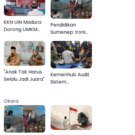
KKN UIN Madura
Pendidikan
Dorong UMKM
Sumenep: Ironi
Pademawu Barat
13.095 Anak Tidak
Naik Kelas
Sekolah
Menyaksikan
Semarak Festival
Kalender Event
"Anak Tak Harus
Kemenhub Audit
2026
Selalu Jadi Juara"
Sistem
Keselamatan
Operator KMP
Okara
Mutiara Sentosa
II