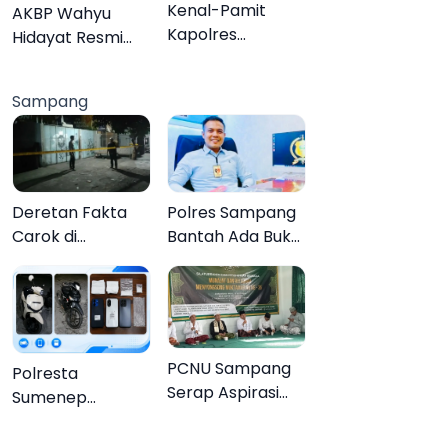
Organisasi
Kenal-Pamit
AKBP Wahyu
Kapolres
Hidayat Resmi
Pamekasan,
Jabat Kapolres
Dandim 0826
Pamekasan,
Sampang
Serahkan
Disambut Tradisi
Cenderamata
Gerbang Pora
untuk AKBP
Hendra
Deretan Fakta
Polres Sampang
Carok di
Bantah Ada Bukti
Sampang, Kakek
Transaksi dalam
60 Tahun Duel
Kasus Rudapaksa
Melawan 2 Pria
Anak 27
Tersangka
PCNU Sampang
Polresta
Serap Aspirasi
Sumenep
Warga MWCNU
Bongkar
Jelang
Jaringan Sabu