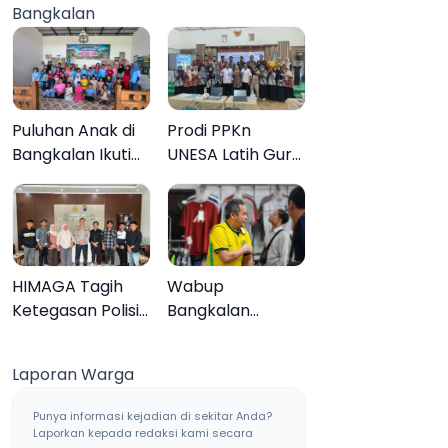
Bangkalan
Muktamar ke-35
Sampang, Tiga
Pengedar
Ditangkap
Puluhan Anak di
Prodi PPKn
Bangkalan Ikuti
UNESA Latih Guru
Lomba Mewarnai
PPKn Bangkalan
Bertema Liburan
dengan
Keluarga
Pembelajaran
Inovasi Teknologi
HIMAGA Tagih
Wabup
Ketegasan Polisi
Bangkalan
Tangani Kasus
Dukung Brazil
Asusila Anak di
Juara Piala Dunia
Laporan Warga
Galis Bangkalan
2026, UMKM
Ketiban Berkah
Punya informasi kejadian di sekitar Anda?
Laporkan kepada redaksi kami secara