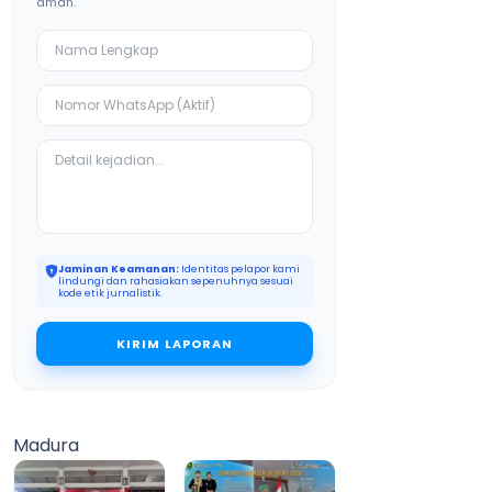
aman.
Jaminan Keamanan:
Identitas pelapor kami
lindungi dan rahasiakan sepenuhnya sesuai
kode etik jurnalistik.
KIRIM LAPORAN
Madura