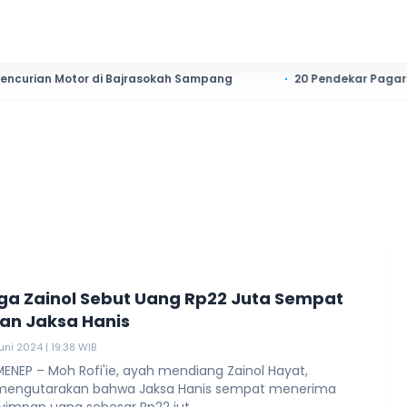
 Motor di Bajrasokah Sampang
20 Pendekar Pagar Nusa Sume
ga Zainol Sebut Uang Rp22 Juta Sempat
an Jaksa Hanis
uni 2024 | 19:38 WIB
ENEP – Moh Rofi'ie, ayah mendiang Zainol Hayat,
engutarakan bahwa Jaksa Hanis sempat menerima