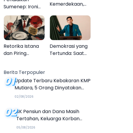
Kemerdekaan,
Sumenep: Ironi
Upacara
13.095 Anak Tidak
Melupakan
Sekolah
Menyaksikan
Semarak Festival
Kalender Event
Retorika Istana
Demokrasi yang
2026
dan Piring
Tertunda: Saat
Kosong Petani
Transparansi
Menjadi Tanda
Berita Terpopuler
Tanya
01
Update Terbaru Kebakaran KMP
Mutiara, 5 Orang Dinyatakan
Tewas
02/08/2026
02
SK Pensiun dan Dana Masih
Tertahan, Keluarga Korban
Tagih Janji BRI Sumenep
05/08/2026