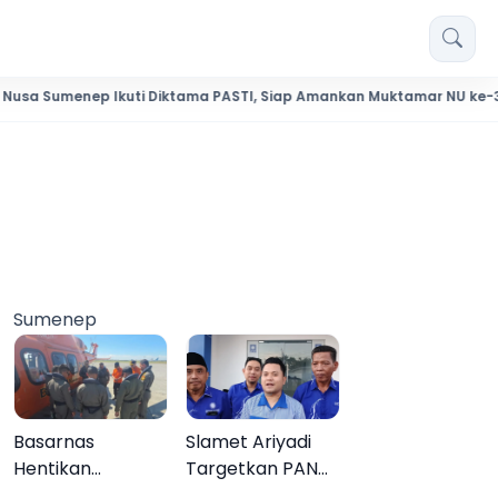
nep Ikuti Diktama PASTI, Siap Amankan Muktamar NU ke-35
Sumenep
Basarnas
Slamet Ariyadi
Hentikan
Targetkan PAN
Pencarian Aktif
Raih Kursi di