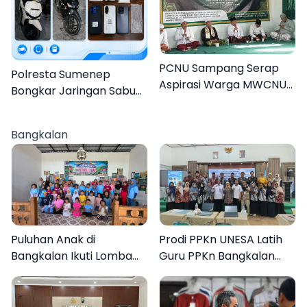
PCNU Sampang Serap
Polresta Sumenep
Aspirasi Warga MWCNU
Bongkar Jaringan Sabu
Jelang Muktamar ke-35
Sampang, Tiga Pengedar
Ditangkap
Bangkalan
Puluhan Anak di
Prodi PPKn UNESA Latih
Bangkalan Ikuti Lomba
Guru PPKn Bangkalan
Mewarnai Bertema
dengan Pembelajaran
Liburan Keluarga
Inovasi Teknologi