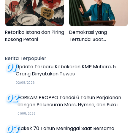
Kalender Event 2026
Retorika Istana dan Piring
Demokrasi yang
Kosong Petani
Tertunda: Saat
Transparansi Menjadi
Tanda Tanya
Berita Terpopuler
01
Update Terbaru Kebakaran KMP Mutiara, 5
Orang Dinyatakan Tewas
02/08/2026
02
FORKAM PROPPO Tandai 6 Tahun Perjalanan
dengan Peluncuran Mars, Hymne, dan Buku
Organisasi
01/08/2026
03
Kakek 70 Tahun Meninggal Saat Bersama