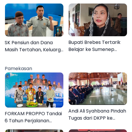
Desa Dapenda
Bupati Brebes Tertarik
SK Pensiun dan Dana
Belajar ke Sumenep
Masih Tertahan, Keluarga
Karena Ini
Korban Tagih Janji BRI
Sumenep
Pamekasan
Andi Ali Syahbana Pindah
FORKAM PROPPO Tandai
Tugas dari DKPP ke
6 Tahun Perjalanan
DPRKP
dengan Peluncuran Mars,