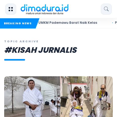
adura Dorong UMKM Pademawu Barat Naik Kelas
Pendidika
BREAKING NEWS
TOPIC ARCHIVE
#KISAH JURNALIS