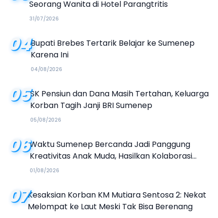
Seorang Wanita di Hotel Parangtritis
31/07/2026
04
Bupati Brebes Tertarik Belajar ke Sumenep
Karena Ini
04/08/2026
05
SK Pensiun dan Dana Masih Tertahan, Keluarga
Korban Tagih Janji BRI Sumenep
05/08/2026
06
Waktu Sumenep Bercanda Jadi Panggung
Kreativitas Anak Muda, Hasilkan Kolaborasi
Industri Kreatif
01/08/2026
07
Kesaksian Korban KM Mutiara Sentosa 2: Nekat
Melompat ke Laut Meski Tak Bisa Berenang