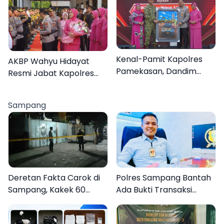
Hymne, dan Buku
Organisasi
Kenal-Pamit Kapolres
AKBP Wahyu Hidayat
Pamekasan, Dandim
Resmi Jabat Kapolres
0826 Serahkan
Pamekasan, Disambut
Cenderamata untuk
Tradisi Gerbang Pora
Sampang
AKBP Hendra
Deretan Fakta Carok di
Polres Sampang Bantah
Sampang, Kakek 60
Ada Bukti Transaksi
Tahun Duel Melawan 2
dalam Kasus Rudapaksa
Pria
Anak 27 Tersangka