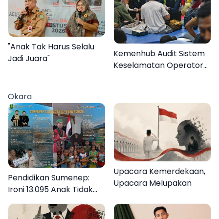
"Anak Tak Harus Selalu
Kemenhub Audit Sistem
Jadi Juara"
Keselamatan Operator
KMP Mutiara Sentosa II
Okara
Upacara Kemerdekaan,
Pendidikan Sumenep:
Upacara Melupakan
Ironi 13.095 Anak Tidak
Sekolah Menyaksikan
Semarak Festival