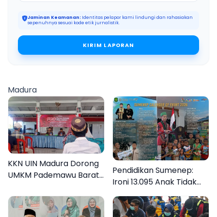
Jaminan Keamanan:
Identitas pelapor kami lindungi dan rahasiakan
sepenuhnya sesuai kode etik jurnalistik.
KIRIM LAPORAN
Madura
KKN UIN Madura Dorong
Pendidikan Sumenep:
UMKM Pademawu Barat
Ironi 13.095 Anak Tidak
Naik Kelas
Sekolah Menyaksikan
Semarak Festival
Kalender Event 2026