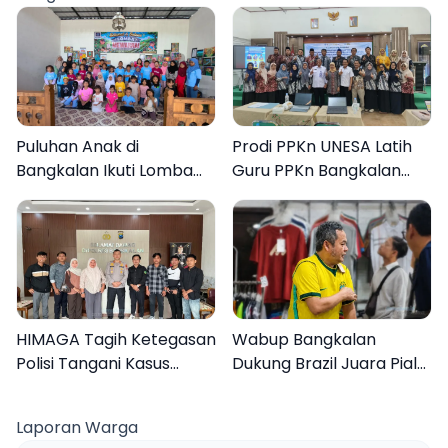
Puluhan Anak di
Prodi PPKn UNESA Latih
Bangkalan Ikuti Lomba
Guru PPKn Bangkalan
Mewarnai Bertema
dengan Pembelajaran
Liburan Keluarga
Inovasi Teknologi
HIMAGA Tagih Ketegasan
Wabup Bangkalan
Polisi Tangani Kasus
Dukung Brazil Juara Piala
Asusila Anak di Galis
Dunia 2026, UMKM
Bangkalan
Ketiban Berkah
Laporan Warga