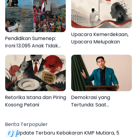
Upacara Kemerdekaan,
Pendidikan Sumenep:
Upacara Melupakan
Ironi 13.095 Anak Tidak
Sekolah Menyaksikan
Semarak Festival
Kalender Event 2026
Retorika Istana dan Piring
Demokrasi yang
Kosong Petani
Tertunda: Saat
Transparansi Menjadi
Tanda Tanya
Berita Terpopuler
01
Update Terbaru Kebakaran KMP Mutiara, 5