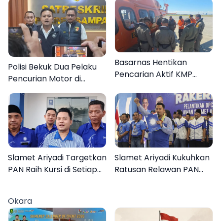
Basarnas Hentikan
Polisi Bekuk Dua Pelaku
Pencarian Aktif KMP
Pencurian Motor di
Mutiara Sentosa II, Empat
Bajrasokah Sampang
Orang Masih Hilang
Slamet Ariyadi Targetkan
Slamet Ariyadi Kukuhkan
PAN Raih Kursi di Setiap
Ratusan Relawan PAN
Dapil Sumenep pada
Sumenep, Targetkan
2029
Gerak Cepat Bantu
Okara
Rakyat