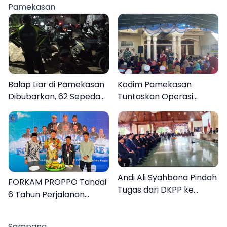
Rakyat
Pamekasan
Balap Liar di Pamekasan
Kodim Pamekasan
Dibubarkan, 62 Sepeda
Tuntaskan Operasi
Motor Diamankan
Katarak Gratis, 160
Warga Kembali Melihat
Lebih Jelas
Andi Ali Syahbana Pindah
FORKAM PROPPO Tandai
Tugas dari DKPP ke
6 Tahun Perjalanan
DPRKP
dengan Peluncuran Mars,
Hymne, dan Buku
Sampang