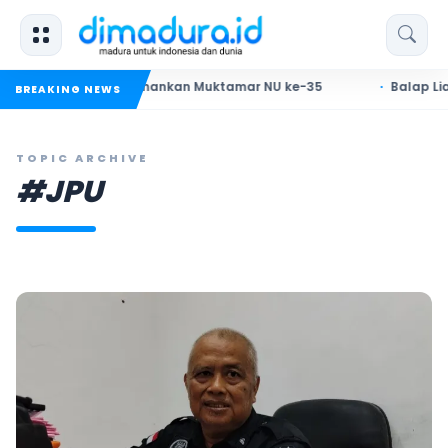
PASTI, Siap Amankan Muktamar NU ke-35
Balap Liar di Pam
BREAKING NEWS
TOPIC ARCHIVE
#JPU