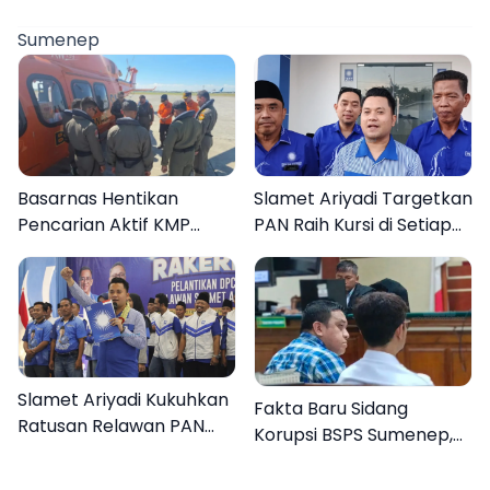
Sumenep
Basarnas Hentikan
Slamet Ariyadi Targetkan
Pencarian Aktif KMP
PAN Raih Kursi di Setiap
Mutiara Sentosa II, Empat
Dapil Sumenep pada
Orang Masih Hilang
2029
Slamet Ariyadi Kukuhkan
Fakta Baru Sidang
Ratusan Relawan PAN
Korupsi BSPS Sumenep,
Sumenep, Targetkan
133 Kuota Bantuan
Gerak Cepat Bantu
Berasal dari Kediri