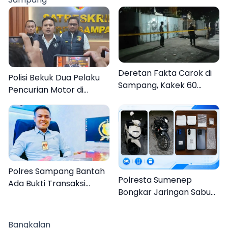
Organisasi
Deretan Fakta Carok di
Polisi Bekuk Dua Pelaku
Sampang, Kakek 60
Pencurian Motor di
Tahun Duel Melawan 2
Bajrasokah Sampang
Pria
Polres Sampang Bantah
Polresta Sumenep
Ada Bukti Transaksi
Bongkar Jaringan Sabu
dalam Kasus Rudapaksa
Sampang, Tiga Pengedar
Anak 27 Tersangka
Ditangkap
Bangkalan