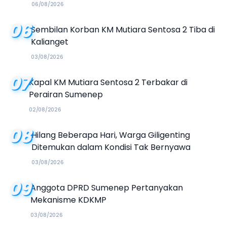
Kalender Event 2026
06/08/2026
06
Sembilan Korban KM Mutiara Sentosa 2 Tiba di
Kalianget
03/08/2026
07
Kapal KM Mutiara Sentosa 2 Terbakar di
Perairan Sumenep
02/08/2026
08
Hilang Beberapa Hari, Warga Giligenting
Ditemukan dalam Kondisi Tak Bernyawa
03/08/2026
09
Anggota DPRD Sumenep Pertanyakan
Mekanisme KDKMP
03/08/2026