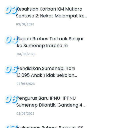
03
Kesaksian Korban KM Mutiara
Sentosa 2: Nekat Melompat ke
Laut Meski Tak Bisa Berenang
03/08/2026
04
Bupati Brebes Tertarik Belajar
ke Sumenep Karena Ini
04/08/2026
05
Pendidikan Sumenep: Ironi
13.095 Anak Tidak Sekolah
Menyaksikan Semarak Festival
06/08/2026
Kalender Event 2026
06
Pengurus Baru IPNU-IPPNU
Sumenep Dilantik, Gandeng 4
Kampus Buka Jalur Beasiswa
02/08/2026
Puskesmas Rubaru Perkuat K3