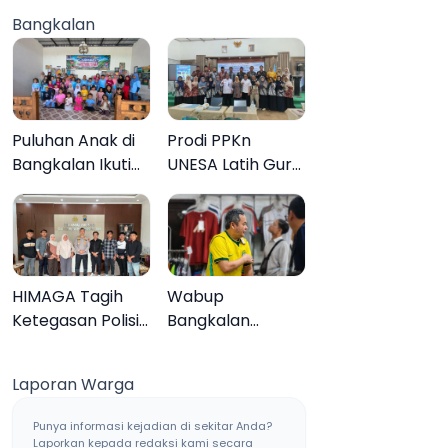
Jaringan Sabu
Anak 27
Bangkalan
Sampang, Tiga
Tersangka
Pengedar
Ditangkap
Puluhan Anak di
Prodi PPKn
Bangkalan Ikuti
UNESA Latih Guru
Lomba Mewarnai
PPKn Bangkalan
Bertema Liburan
dengan
Keluarga
Pembelajaran
Inovasi Teknologi
HIMAGA Tagih
Wabup
Ketegasan Polisi
Bangkalan
Tangani Kasus
Dukung Brazil
Asusila Anak di
Juara Piala Dunia
Laporan Warga
Galis Bangkalan
2026, UMKM
Ketiban Berkah
Punya informasi kejadian di sekitar Anda?
Laporkan kepada redaksi kami secara