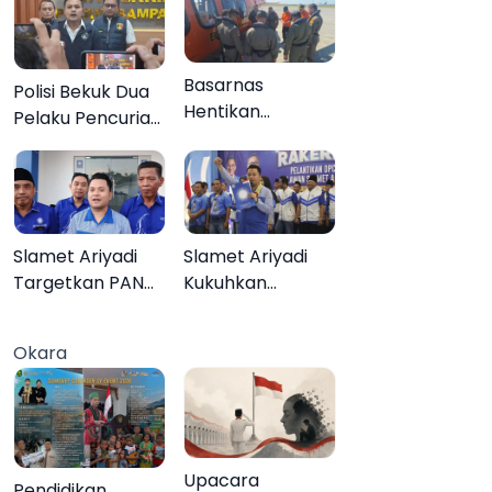
Basarnas
Polisi Bekuk Dua
Hentikan
Pelaku Pencurian
Pencarian Aktif
Motor di
KMP Mutiara
Bajrasokah
Sentosa II, Empat
Sampang
Orang Masih
Hilang
Slamet Ariyadi
Slamet Ariyadi
Targetkan PAN
Kukuhkan
Raih Kursi di
Ratusan Relawan
Setiap Dapil
PAN Sumenep,
Okara
Sumenep pada
Targetkan Gerak
2029
Cepat Bantu
Rakyat
Upacara
Pendidikan