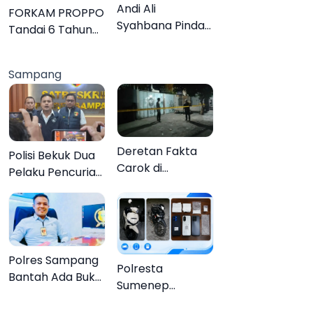
Lebih Jelas
Andi Ali
FORKAM PROPPO
Syahbana Pindah
Tandai 6 Tahun
Tugas dari DKPP
Perjalanan
ke DPRKP
dengan
Sampang
Peluncuran Mars,
Hymne, dan Buku
Organisasi
Deretan Fakta
Polisi Bekuk Dua
Carok di
Pelaku Pencurian
Sampang, Kakek
Motor di
60 Tahun Duel
Bajrasokah
Melawan 2 Pria
Sampang
Polres Sampang
Polresta
Bantah Ada Bukti
Sumenep
Transaksi dalam
Bongkar
Kasus Rudapaksa