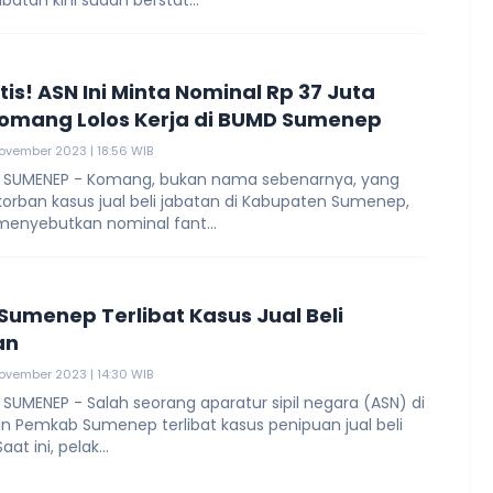
jabatan kini sudah berstat...
tis! ASN Ini Minta Nominal Rp 37 Juta
omang Lolos Kerja di BUMD Sumenep
ovember 2023 | 18:56 WIB
SUMENEP - Komang, bukan nama sebenarnya, yang
orban kasus jual beli jabatan di Kabupaten Sumenep,
menyebutkan nominal fant...
 Sumenep Terlibat Kasus Jual Beli
an
ovember 2023 | 14:30 WIB
UMENEP - Salah seorang aparatur sipil negara (ASN) di
n Pemkab Sumenep terlibat kasus penipuan jual beli
aat ini, pelak...