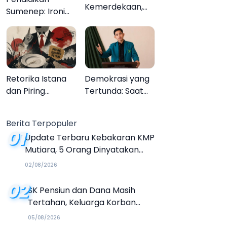
Kemerdekaan,
Sumenep: Ironi
Upacara
13.095 Anak Tidak
Melupakan
Sekolah
Menyaksikan
Semarak Festival
Kalender Event
Retorika Istana
Demokrasi yang
2026
dan Piring
Tertunda: Saat
Kosong Petani
Transparansi
Menjadi Tanda
Berita Terpopuler
Tanya
01
Update Terbaru Kebakaran KMP
Mutiara, 5 Orang Dinyatakan
Tewas
02/08/2026
02
SK Pensiun dan Dana Masih
Tertahan, Keluarga Korban
Tagih Janji BRI Sumenep
05/08/2026