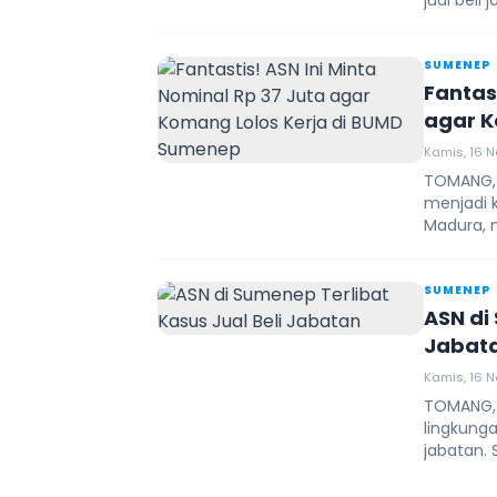
jual beli 
SUMENEP
Fantas
agar K
Kamis, 16 N
TOMANG, 
menjadi k
Madura, 
SUMENEP
ASN di
Jabat
Kamis, 16 N
TOMANG, S
lingkunga
jabatan. S