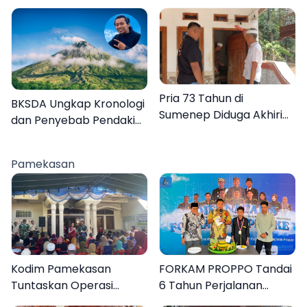
133 Kuota Bantuan
Gerak Cepat Bantu
Berasal dari Kediri
Rakyat
Pria 73 Tahun di
BKSDA Ungkap Kronologi
Sumenep Diduga Akhiri
dan Penyebab Pendaki
Hidup Sendiri
asal Sumenep Meninggal
di Gunung Argopuro
Pamekasan
Kodim Pamekasan
FORKAM PROPPO Tandai
Tuntaskan Operasi
6 Tahun Perjalanan
Katarak Gratis, 160
dengan Peluncuran Mars,