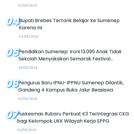
03/08/2026
04
Bupati Brebes Tertarik Belajar ke Sumenep
Karena Ini
04/08/2026
05
Pendidikan Sumenep: Ironi 13.095 Anak Tidak
Sekolah Menyaksikan Semarak Festival
Kalender Event 2026
06/08/2026
06
Pengurus Baru IPNU-IPPNU Sumenep Dilantik,
Gandeng 4 Kampus Buka Jalur Beasiswa
02/08/2026
07
Puskesmas Rubaru Perkuat K3 Terintegrasi CKG
bagi Kelompok UKK Wilayah Kerja SPPG
02/08/2026