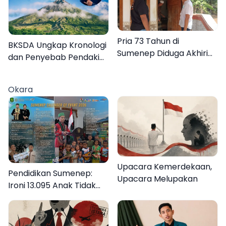
Pria 73 Tahun di
BKSDA Ungkap Kronologi
Sumenep Diduga Akhiri
dan Penyebab Pendaki
Hidup Sendiri
asal Sumenep Meninggal
di Gunung Argopuro
Okara
Upacara Kemerdekaan,
Pendidikan Sumenep:
Upacara Melupakan
Ironi 13.095 Anak Tidak
Sekolah Menyaksikan
Semarak Festival
Kalender Event 2026