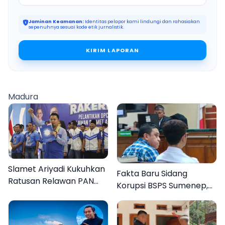
Jaminan Keamanan:
Identitas pelapor kami lindungi dan rahasiakan
sepenuhnya sesuai kode etik jurnalistik.
KIRIM LAPORAN
Madura
Slamet Ariyadi Kukuhkan
Fakta Baru Sidang
Ratusan Relawan PAN
Korupsi BSPS Sumenep,
Sumenep, Targetkan
133 Kuota Bantuan
Gerak Cepat Bantu
Berasal dari Kediri
Rakyat