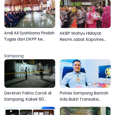
Warga Kembali Melihat
Hymne, dan Buku
Lebih Jelas
Organisasi
Andi Ali Syahbana Pindah
AKBP Wahyu Hidayat
Tugas dari DKPP ke
Resmi Jabat Kapolres
DPRKP
Pamekasan, Disambut
Tradisi Gerbang Pora
Sampang
Deretan Fakta Carok di
Polres Sampang Bantah
Sampang, Kakek 60
Ada Bukti Transaksi
Tahun Duel Melawan 2
dalam Kasus Rudapaksa
Pria
Anak 27 Tersangka