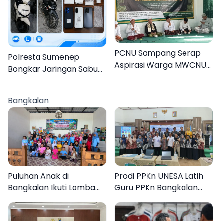
PCNU Sampang Serap
Polresta Sumenep
Aspirasi Warga MWCNU
Bongkar Jaringan Sabu
Jelang Muktamar ke-35
Sampang, Tiga Pengedar
Ditangkap
Bangkalan
Puluhan Anak di
Prodi PPKn UNESA Latih
Bangkalan Ikuti Lomba
Guru PPKn Bangkalan
Mewarnai Bertema
dengan Pembelajaran
Liburan Keluarga
Inovasi Teknologi