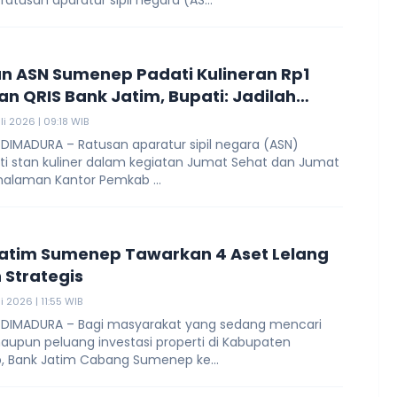
atusan aparatur sipil negara (AS...
n ASN Sumenep Padati Kulineran Rp1
n QRIS Bank Jatim, Bupati: Jadilah
r Transaksi Digital
li 2026 | 09:18 WIB
DIMADURA – Ratusan aparatur sipil negara (ASN)
 stan kuliner dalam kegiatan Jumat Sehat dan Jumat
 halaman Kantor Pemkab ...
atim Sumenep Tawarkan 4 Aset Lelang
Strategis
i 2026 | 11:55 WIB
 DIMADURA – Bagi masyarakat yang sedang mencari
aupun peluang investasi properti di Kabupaten
 Bank Jatim Cabang Sumenep ke...