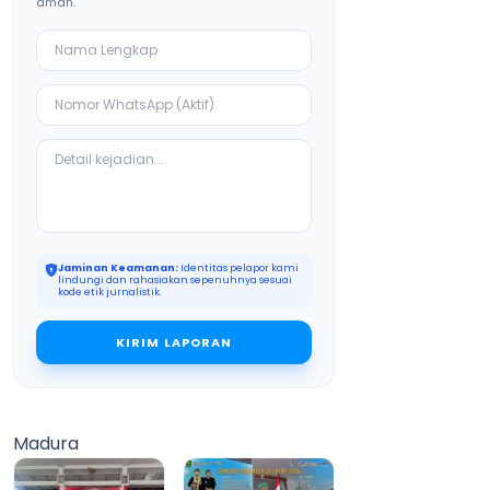
aman.
Jaminan Keamanan:
Identitas pelapor kami
lindungi dan rahasiakan sepenuhnya sesuai
kode etik jurnalistik.
KIRIM LAPORAN
Madura