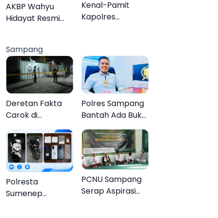
Organisasi
Kenal-Pamit
AKBP Wahyu
Kapolres
Hidayat Resmi
Pamekasan,
Jabat Kapolres
Dandim 0826
Pamekasan,
Sampang
Serahkan
Disambut Tradisi
Cenderamata
Gerbang Pora
untuk AKBP
Hendra
Deretan Fakta
Polres Sampang
Carok di
Bantah Ada Bukti
Sampang, Kakek
Transaksi dalam
60 Tahun Duel
Kasus Rudapaksa
Melawan 2 Pria
Anak 27
Tersangka
PCNU Sampang
Polresta
Serap Aspirasi
Sumenep
Warga MWCNU
Bongkar
Jelang
Jaringan Sabu