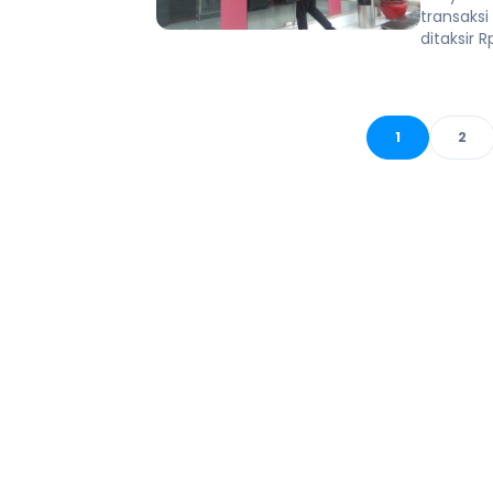
transaks
ditaksir R
1
2