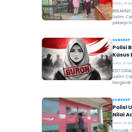
Sabtu, 18 Ap
BREAKING
Jatim Ca
pekerja b
SUMENEP
Polisi 
Kasus 
Puluha
Rabu, 15 Apr
EDITORIAL
Jatim Ca
bergerak.
SUMENEP
Polisi
Nilai A
Miliar
Senin, 13 Ap
Penyidik