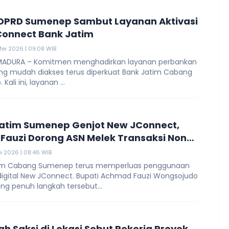
DPRD Sumenep Sambut Layanan Aktivasi
onnect Bank Jatim
Mei 2026 | 09:08 WIB
MADURA – Komitmen menghadirkan layanan perbankan
yang mudah diakses terus diperkuat Bank Jatim Cabang
ali ini, layanan ...
atim Sumenep Genjot New JConnect,
 Fauzi Dorong ASN Melek Transaksi Non-
i 2026 | 08:46 WIB
im Cabang Sumenep terus memperluas penggunaan
digital New JConnect. Bupati Achmad Fauzi Wongsojudo
g penuh langkah tersebut...
h Saksi di Lokasi Sebut Pekerja Proyek