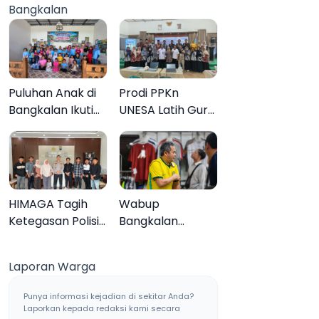
Bangkalan
Muktamar ke-35
Sampang, Tiga
Pengedar
Ditangkap
Puluhan Anak di
Prodi PPKn
Bangkalan Ikuti
UNESA Latih Guru
Lomba Mewarnai
PPKn Bangkalan
Bertema Liburan
dengan
Keluarga
Pembelajaran
Inovasi Teknologi
HIMAGA Tagih
Wabup
Ketegasan Polisi
Bangkalan
Tangani Kasus
Dukung Brazil
Asusila Anak di
Juara Piala Dunia
Laporan Warga
Galis Bangkalan
2026, UMKM
Ketiban Berkah
Punya informasi kejadian di sekitar Anda?
Laporkan kepada redaksi kami secara