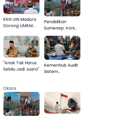
KKN UIN Madura
Pendidikan
Dorong UMKM
Sumenep: Ironi
Pademawu Barat
13.095 Anak Tidak
Naik Kelas
Sekolah
Menyaksikan
Semarak Festival
Kalender Event
"Anak Tak Harus
Kemenhub Audit
2026
Selalu Jadi Juara"
Sistem
Keselamatan
Operator KMP
Okara
Mutiara Sentosa
II