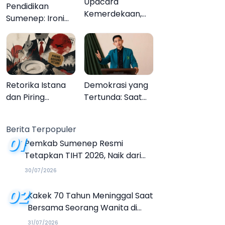
Upacara
Pendidikan
Kemerdekaan,
Sumenep: Ironi
Upacara
13.095 Anak Tidak
Melupakan
Sekolah
Menyaksikan
Semarak Festival
Kalender Event
Retorika Istana
Demokrasi yang
2026
dan Piring
Tertunda: Saat
Kosong Petani
Transparansi
Menjadi Tanda
Berita Terpopuler
Tanya
01
Pemkab Sumenep Resmi
Tetapkan TIHT 2026, Naik dari
Tahun Sebelumnya
30/07/2026
02
Kakek 70 Tahun Meninggal Saat
Bersama Seorang Wanita di
Hotel Parangtritis
31/07/2026