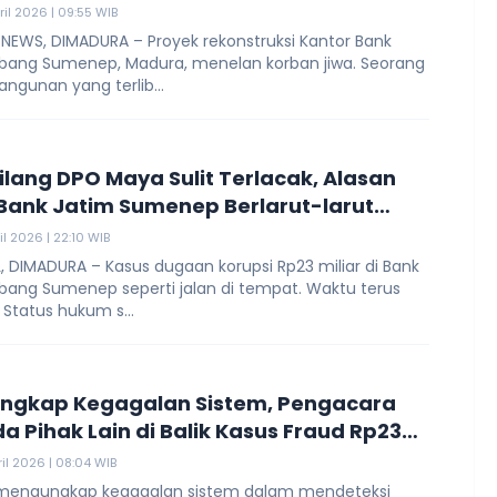
ril 2026 | 09:55 WIB
 NEWS, DIMADURA – Proyek rekonstruksi Kantor Bank
bang Sumenep, Madura, menelan korban jiwa. Seorang
angunan yang terlib...
Bilang DPO Maya Sulit Terlacak, Alasan
Bank Jatim Sumenep Berlarut-larut
n Bulan?
il 2026 | 22:10 WIB
, DIMADURA – Kasus dugaan korupsi Rp23 miliar di Bank
bang Sumenep seperti jalan di tempat. Waktu terus
 Status hukum s...
 Ungkap Kegagalan Sistem, Pengacara
da Pihak Lain di Balik Kasus Fraud Rp23
 Bank Jatim Sumenep
ril 2026 | 08:04 WIB
 mengungkap kegagalan sistem dalam mendeteksi