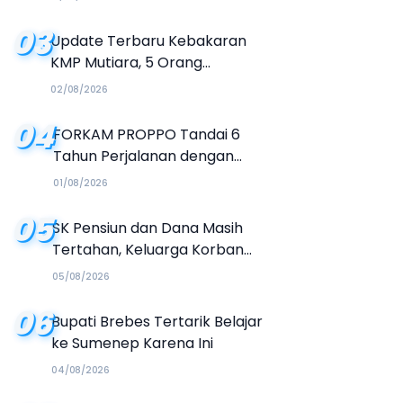
03
Update Terbaru Kebakaran
KMP Mutiara, 5 Orang
Dinyatakan Tewas
02/08/2026
04
FORKAM PROPPO Tandai 6
Tahun Perjalanan dengan
Peluncuran Mars, Hymne, dan
01/08/2026
Buku Organisasi
05
SK Pensiun dan Dana Masih
Tertahan, Keluarga Korban
Tagih Janji BRI Sumenep
05/08/2026
06
Bupati Brebes Tertarik Belajar
ke Sumenep Karena Ini
04/08/2026