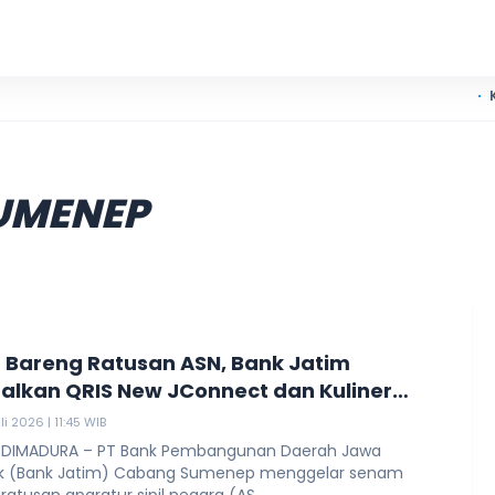
KKN UIN Madu
UMENEP
Bareng Ratusan ASN, Bank Jatim
alkan QRIS New JConnect dan Kuliner
li 2026 | 11:45 WIB
 DIMADURA – PT Bank Pembangunan Daerah Jawa
k (Bank Jatim) Cabang Sumenep menggelar senam