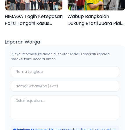
HIMAGA Tagih Ketegasan
Wabup Bangkalan
Polisi Tangani Kasus
Dukung Brazil Juara Piala
Asusila Anak di Galis
Dunia 2026, UMKM
Bangkalan
Ketiban Berkah
Laporan Warga
Punya informasi kejadian di sekitar Anda? Laporkan kepada
redaksi kami secara aman.
Jaminan Keamanan:
Identitas pelapor kami lindungi dan rahasiakan