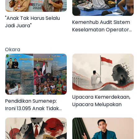
"Anak Tak Harus Selalu
Kemenhub Audit Sistem
Jadi Juara"
Keselamatan Operator
KMP Mutiara Sentosa II
Okara
Upacara Kemerdekaan,
Pendidikan Sumenep:
Upacara Melupakan
Ironi 13.095 Anak Tidak
Sekolah Menyaksikan
Semarak Festival
Kalender Event 2026