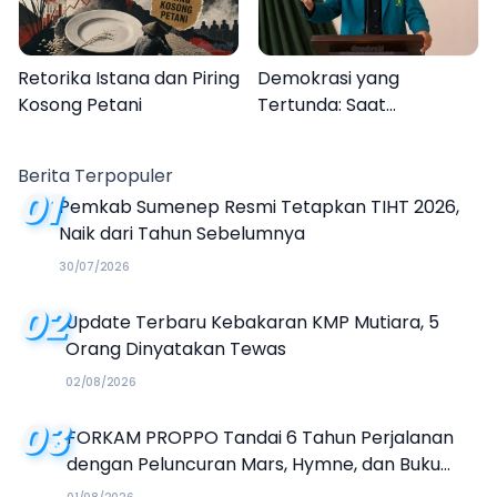
Retorika Istana dan Piring
Demokrasi yang
Kosong Petani
Tertunda: Saat
Transparansi Menjadi
Tanda Tanya
Berita Terpopuler
01
Pemkab Sumenep Resmi Tetapkan TIHT 2026,
Naik dari Tahun Sebelumnya
30/07/2026
02
Update Terbaru Kebakaran KMP Mutiara, 5
Orang Dinyatakan Tewas
02/08/2026
03
FORKAM PROPPO Tandai 6 Tahun Perjalanan
dengan Peluncuran Mars, Hymne, dan Buku
Organisasi