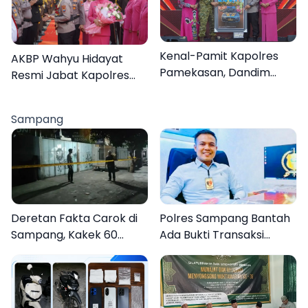
Kenal-Pamit Kapolres
AKBP Wahyu Hidayat
Pamekasan, Dandim
Resmi Jabat Kapolres
0826 Serahkan
Pamekasan, Disambut
Cenderamata untuk
Tradisi Gerbang Pora
Sampang
AKBP Hendra
Deretan Fakta Carok di
Polres Sampang Bantah
Sampang, Kakek 60
Ada Bukti Transaksi
Tahun Duel Melawan 2
dalam Kasus Rudapaksa
Pria
Anak 27 Tersangka