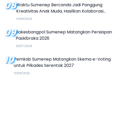
08
Waktu Sumenep Bercanda Jadi Panggung
Kreativitas Anak Muda, Hasilkan Kolaborasi
Industri Kreatif
01/08/2026
09
Bakesbangpol Sumenep Matangkan Persiapan
Paskibraka 2026
30/07/2026
10
Pemkab Sumenep Matangkan Skema e-Voting
untuk Pilkades Serentak 2027
01/08/2026