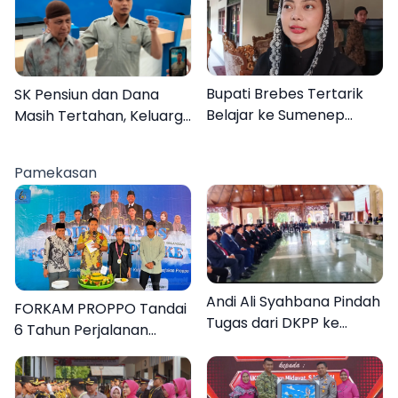
Bupati Brebes Tertarik
SK Pensiun dan Dana
Belajar ke Sumenep
Masih Tertahan, Keluarga
Karena Ini
Korban Tagih Janji BRI
Sumenep
Pamekasan
Andi Ali Syahbana Pindah
FORKAM PROPPO Tandai
Tugas dari DKPP ke
6 Tahun Perjalanan
DPRKP
dengan Peluncuran Mars,
Hymne, dan Buku
Organisasi