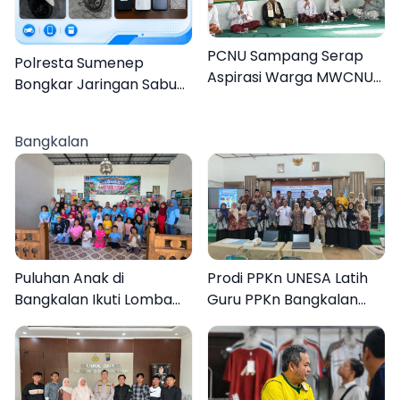
PCNU Sampang Serap
Polresta Sumenep
Aspirasi Warga MWCNU
Bongkar Jaringan Sabu
Jelang Muktamar ke-35
Sampang, Tiga Pengedar
Ditangkap
Bangkalan
Puluhan Anak di
Prodi PPKn UNESA Latih
Bangkalan Ikuti Lomba
Guru PPKn Bangkalan
Mewarnai Bertema
dengan Pembelajaran
Liburan Keluarga
Inovasi Teknologi