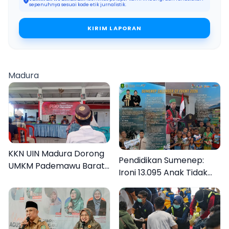
sepenuhnya sesuai kode etik jurnalistik.
KIRIM LAPORAN
Madura
KKN UIN Madura Dorong
Pendidikan Sumenep:
UMKM Pademawu Barat
Ironi 13.095 Anak Tidak
Naik Kelas
Sekolah Menyaksikan
Semarak Festival
Kalender Event 2026