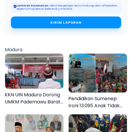
Jaminan Keamanan:
Identitas pelapor kami lindungi dan rahasiakan
sepenuhnya sesuai kode etik jurnalistik.
KIRIM LAPORAN
Madura
KKN UIN Madura Dorong
Pendidikan Sumenep:
UMKM Pademawu Barat
Ironi 13.095 Anak Tidak
Naik Kelas
Sekolah Menyaksikan
Semarak Festival
Kalender Event 2026