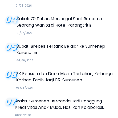
Organisasi
01/08/2026
04
Kakek 70 Tahun Meninggal Saat Bersama
Seorang Wanita di Hotel Parangtritis
31/07/2026
05
Bupati Brebes Tertarik Belajar ke Sumenep
Karena Ini
04/08/2026
06
SK Pensiun dan Dana Masih Tertahan, Keluarga
Korban Tagih Janji BRI Sumenep
05/08/2026
07
Waktu Sumenep Bercanda Jadi Panggung
Kreativitas Anak Muda, Hasilkan Kolaborasi
Industri Kreatif
01/08/2026