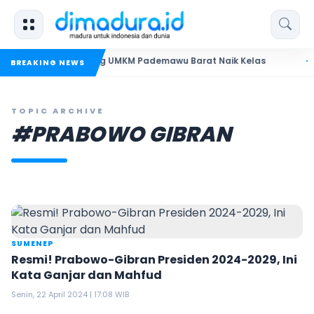
 Madura Dorong UMKM Pademawu Barat Naik Kelas
Pendidi
BREAKING NEWS
TOPIC ARCHIVE
#PRABOWO GIBRAN
SUMENEP
Resmi! Prabowo-Gibran Presiden 2024-2029, Ini
Kata Ganjar dan Mahfud
Senin, 22 April 2024 | 17:08 WIB