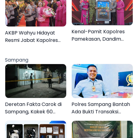
Organisasi
Kenal-Pamit Kapolres
AKBP Wahyu Hidayat
Pamekasan, Dandim
Resmi Jabat Kapolres
0826 Serahkan
Pamekasan, Disambut
Cenderamata untuk
Tradisi Gerbang Pora
Sampang
AKBP Hendra
Deretan Fakta Carok di
Polres Sampang Bantah
Sampang, Kakek 60
Ada Bukti Transaksi
Tahun Duel Melawan 2
dalam Kasus Rudapaksa
Pria
Anak 27 Tersangka