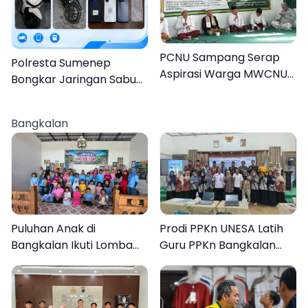
PCNU Sampang Serap
Polresta Sumenep
Aspirasi Warga MWCNU
Bongkar Jaringan Sabu
Jelang Muktamar ke-35
Sampang, Tiga Pengedar
Ditangkap
Bangkalan
Puluhan Anak di
Prodi PPKn UNESA Latih
Bangkalan Ikuti Lomba
Guru PPKn Bangkalan
Mewarnai Bertema
dengan Pembelajaran
Liburan Keluarga
Inovasi Teknologi