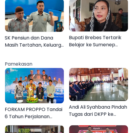
Desa Dapenda
Bupati Brebes Tertarik
SK Pensiun dan Dana
Belajar ke Sumenep
Masih Tertahan, Keluarga
Karena Ini
Korban Tagih Janji BRI
Sumenep
Pamekasan
Andi Ali Syahbana Pindah
FORKAM PROPPO Tandai
Tugas dari DKPP ke
6 Tahun Perjalanan
DPRKP
dengan Peluncuran Mars,
Hymne, dan Buku