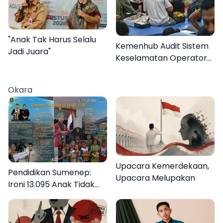
"Anak Tak Harus Selalu
Kemenhub Audit Sistem
Jadi Juara"
Keselamatan Operator
KMP Mutiara Sentosa II
Okara
Upacara Kemerdekaan,
Pendidikan Sumenep:
Upacara Melupakan
Ironi 13.095 Anak Tidak
Sekolah Menyaksikan
Semarak Festival
Kalender Event 2026