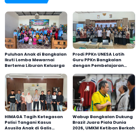
Puluhan Anak di Bangkalan
Prodi PPKn UNESA Latih
Ikuti Lomba Mewarnai
Guru PPKn Bangkalan
Bertema Liburan Keluarga
dengan Pembelajaran
Inovasi Teknologi
HIMAGA Tagih Ketegasan
Wabup Bangkalan Dukung
Polisi Tangani Kasus
Brazil Juara Piala Dunia
Asusila Anak di Galis
2026, UMKM Ketiban Berkah
Bangkalan