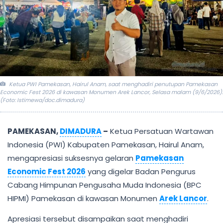
Ketua PWI Pamekasan, Hairul Anam, saat menghadiri penutupan Pamekasan
Economic Fest 2026 di kawasan Monumen Arek Lancor, Selasa malam (9/6/2026).
(Foto: Istimewa/doc.dimadura)
PAMEKASAN,
DIMADURA
–
Ketua Persatuan Wartawan
Indonesia (PWI) Kabupaten Pamekasan, Hairul Anam,
mengapresiasi suksesnya gelaran
Pamekasan
Economic Fest 2026
yang digelar Badan Pengurus
Cabang Himpunan Pengusaha Muda Indonesia (BPC
HIPMI) Pamekasan di kawasan Monumen
Arek Lancor
.
Apresiasi tersebut disampaikan saat menghadiri