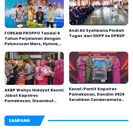
Andi Ali Syahbana Pindah
FORKAM PROPPO Tandai 6
Tugas dari DKPP ke DPRKP
Tahun Perjalanan dengan
Peluncuran Mars, Hymne,
dan Buku Organisasi
Kenal-Pamit Kapolres
AKBP Wahyu Hidayat Resmi
Pamekasan, Dandim 0826
Jabat Kapolres
Serahkan Cenderamata
Pamekasan, Disambut
untuk AKBP Hendra
Tradisi Gerbang Pora
SAMPANG