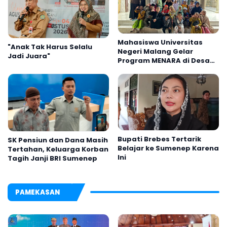
Mahasiswa Universitas
"Anak Tak Harus Selalu
Negeri Malang Gelar
Jadi Juara"
Program MENARA di Desa
Dapenda
Bupati Brebes Tertarik
SK Pensiun dan Dana Masih
Belajar ke Sumenep Karena
Tertahan, Keluarga Korban
Ini
Tagih Janji BRI Sumenep
PAMEKASAN