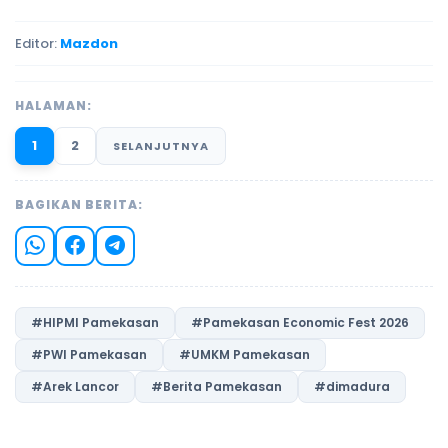
Editor:
Mazdon
HALAMAN:
1
2
SELANJUTNYA
BAGIKAN BERITA:
#HIPMI Pamekasan
#Pamekasan Economic Fest 2026
#PWI Pamekasan
#UMKM Pamekasan
#Arek Lancor
#Berita Pamekasan
#dimadura