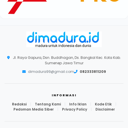
Jl. Raya Gapura, Dsn. Buddhagan, Ds. Bangkal Kec. Kota Kab.
Sumenep Jawa Timur
dimadura99@gmail.com
082333811209
INFORMASI
Redaksi
|
Tentang Kami
|
Info Iklan
|
Kode Etik
|
Pedoman Media Siber
|
Privacy Policy
|
Disclaimer