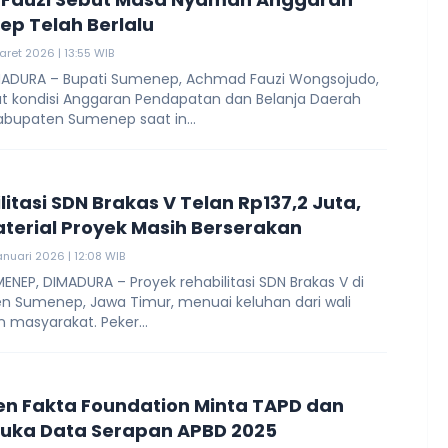
p Telah Berlalu
aret 2026 | 13:55 WIB
ADURA – Bupati Sumenep, Achmad Fauzi Wongsojudo,
 kondisi Anggaran Pendapatan dan Belanja Daerah
abupaten Sumenep saat in...
litasi SDN Brakas V Telan Rp137,2 Juta,
aterial Proyek Masih Berserakan
anuari 2026 | 12:08 WIB
NEP, DIMADURA – Proyek rehabilitasi SDN Brakas V di
n Sumenep, Jawa Timur, menuai keluhan dari wali
 masyarakat. Peker...
en Fakta Foundation Minta TAPD dan
uka Data Serapan APBD 2025