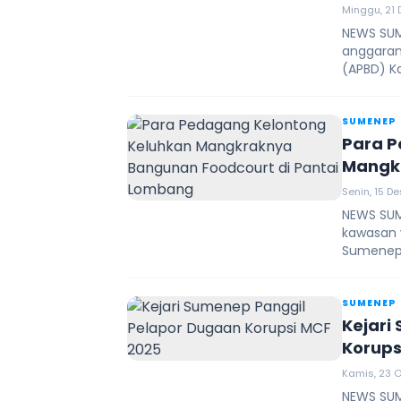
Minggu, 21 
NEWS SUM
anggaran
(APBD) K
SUMENEP
Para P
Mangkr
Lomba
Senin, 15 D
NEWS SUM
kawasan 
Sumenep,
SUMENEP
Kejari
Korups
Kamis, 23 O
NEWS SUM