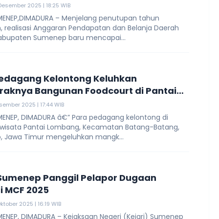
Desember 2025 | 18:25 WIB
ENEP,DIMADURA – Menjelang penutupan tahun
, realisasi Anggaran Pendapatan dan Belanja Daerah
abupaten Sumenep baru mencapai...
edagang Kelontong Keluhkan
aknya Bangunan Foodcourt di Pantai
ng
esember 2025 | 17:44 WIB
ENEP, DIMADURA â€” Para pedagang kelontong di
wisata Pantai Lombang, Kecamatan Batang-Batang,
 Jawa Timur mengeluhkan mangk...
 Sumenep Panggil Pelapor Dugaan
i MCF 2025
ktober 2025 | 16:19 WIB
ENEP, DIMADURA – Kejaksaan Negeri (Kejari) Sumenep