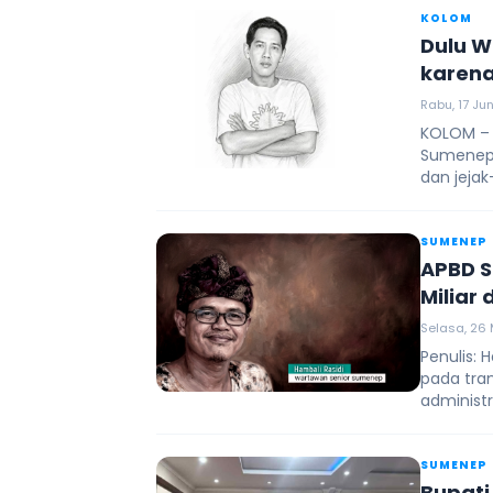
KOLOM
Dulu W
karena
Juta
Rabu, 17 Jun
KOLOM – 
Sumenep.
dan jejak
SUMENEP
APBD S
Miliar 
Selasa, 26 
Penulis:
pada tra
administra
SUMENEP
Bupati