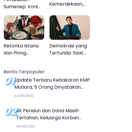
Kemerdekaan,
Sumenep: Ironi
Upacara
13.095 Anak Tidak
Melupakan
Sekolah
Menyaksikan
Semarak Festival
Kalender Event
Retorika Istana
Demokrasi yang
2026
dan Piring
Tertunda: Saat
Kosong Petani
Transparansi
Menjadi Tanda
Berita Terpopuler
Tanya
01
Update Terbaru Kebakaran KMP
Mutiara, 5 Orang Dinyatakan
Tewas
02/08/2026
02
SK Pensiun dan Dana Masih
Tertahan, Keluarga Korban
Tagih Janji BRI Sumenep
05/08/2026