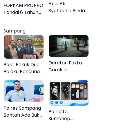
Lebih Jelas
Andi Ali
FORKAM PROPPO
Syahbana Pindah
Tandai 6 Tahun
Tugas dari DKPP
Perjalanan
ke DPRKP
dengan
Sampang
Peluncuran Mars,
Hymne, dan Buku
Organisasi
Deretan Fakta
Polisi Bekuk Dua
Carok di
Pelaku Pencurian
Sampang, Kakek
Motor di
60 Tahun Duel
Bajrasokah
Melawan 2 Pria
Sampang
Polres Sampang
Polresta
Bantah Ada Bukti
Sumenep
Transaksi dalam
Bongkar
Kasus Rudapaksa