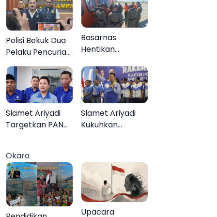
Basarnas
Polisi Bekuk Dua
Hentikan
Pelaku Pencurian
Pencarian Aktif
Motor di
KMP Mutiara
Bajrasokah
Sentosa II, Empat
Sampang
Orang Masih
Hilang
Slamet Ariyadi
Slamet Ariyadi
Targetkan PAN
Kukuhkan
Raih Kursi di
Ratusan Relawan
Setiap Dapil
PAN Sumenep,
Okara
Sumenep pada
Targetkan Gerak
2029
Cepat Bantu
Rakyat
Upacara
Pendidikan