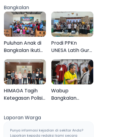
Jaringan Sabu
Anak 27
Bangkalan
Sampang, Tiga
Tersangka
Pengedar
Ditangkap
Puluhan Anak di
Prodi PPKn
Bangkalan Ikuti
UNESA Latih Guru
Lomba Mewarnai
PPKn Bangkalan
Bertema Liburan
dengan
Keluarga
Pembelajaran
Inovasi Teknologi
HIMAGA Tagih
Wabup
Ketegasan Polisi
Bangkalan
Tangani Kasus
Dukung Brazil
Asusila Anak di
Juara Piala Dunia
Laporan Warga
Galis Bangkalan
2026, UMKM
Ketiban Berkah
Punya informasi kejadian di sekitar Anda?
Laporkan kepada redaksi kami secara