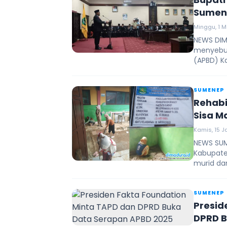
Sumene
Minggu, 1 M
NEWS DIM
menyebut
(APBD) K
SUMENEP
Rehabi
Sisa M
Kamis, 15 J
NEWS SUME
Kabupate
murid dan
SUMENEP
Presid
DPRD B