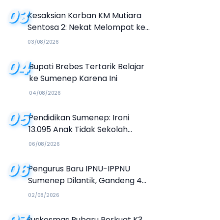
03
Kesaksian Korban KM Mutiara
Sentosa 2: Nekat Melompat ke
Laut Meski Tak Bisa Berenang
03/08/2026
04
Bupati Brebes Tertarik Belajar
ke Sumenep Karena Ini
04/08/2026
05
Pendidikan Sumenep: Ironi
13.095 Anak Tidak Sekolah
Menyaksikan Semarak Festival
06/08/2026
Kalender Event 2026
06
Pengurus Baru IPNU-IPPNU
Sumenep Dilantik, Gandeng 4
Kampus Buka Jalur Beasiswa
02/08/2026
Puskesmas Rubaru Perkuat K3