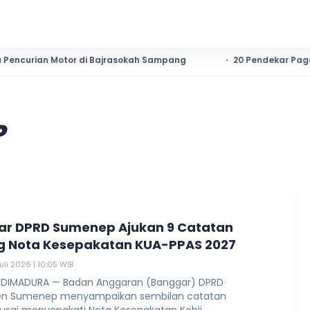
 Motor di Bajrasokah Sampang
20 Pendekar Pagar Nusa Sum
P
r DPRD Sumenep Ajukan 9 Catatan
g Nota Kesepakatan KUA-PPAS 2027
uli 2026 | 10:05 WIB
 DIMADURA — Badan Anggaran (Banggar) DPRD
en Sumenep menyampaikan sembilan catatan