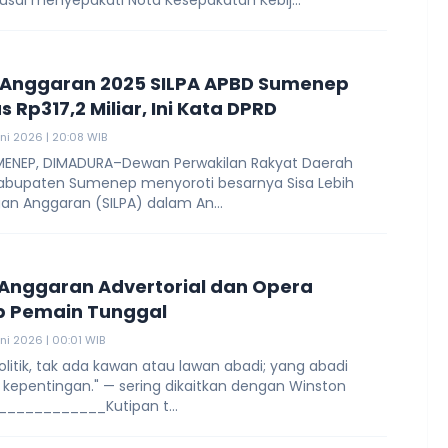
 usai menyepakati Nota Kesepakatan Kebij...
Anggaran 2025 SILPA APBD Sumenep
 Rp317,2 Miliar, Ini Kata DPRD
uni 2026 | 20:08 WIB
MENEP, DIMADURA–Dewan Perwakilan Rakyat Daerah
abupaten Sumenep menyoroti besarnya Sisa Lebih
an Anggaran (SILPA) dalam An...
 Anggaran Advertorial dan Opera
p Pemain Tunggal
uni 2026 | 00:01 WIB
litik, tak ada kawan atau lawan abadi; yang abadi
 kepentingan." — sering dikaitkan dengan Winston
.____________Kutipan t...