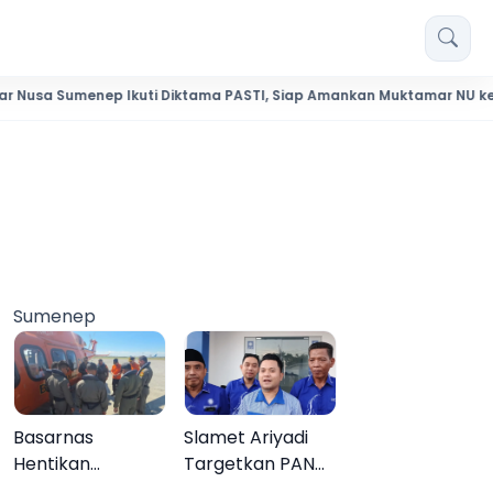
enep Ikuti Diktama PASTI, Siap Amankan Muktamar NU ke-35
Sumenep
Basarnas
Slamet Ariyadi
Hentikan
Targetkan PAN
Pencarian Aktif
Raih Kursi di