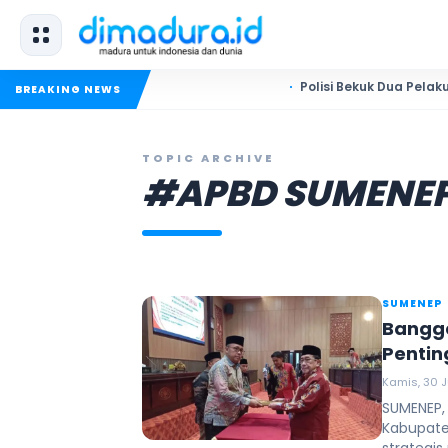
Polisi Bekuk Dua Pelaku Pencurian
BREAKING NEWS
TOPIC ARCHIVE
#APBD SUMENE
SUMENEP
Bangga
Pentin
Kamis, 30 J
SUMENEP,
Kabupat