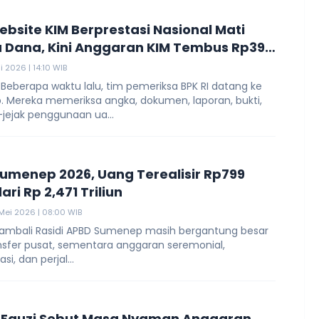
ebsite KIM Berprestasi Nasional Mati
 Dana, Kini Anggaran KIM Tembus Rp393
i 2026 | 14:10 WIB
Beberapa waktu lalu, tim pemeriksa BPK RI datang ke
 Mereka memeriksa angka, dokumen, laporan, bukti,
-jejak penggunaan ua...
umenep 2026, Uang Terealisir Rp799
dari Rp 2,471 Triliun
Mei 2026 | 08:00 WIB
 Hambali Rasidi APBD Sumenep masih bergantung besar
nsfer pusat, sementara anggaran seremonial,
si, dan perjal...
 Fauzi Sebut Masa Nyaman Anggaran