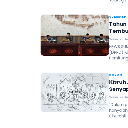
strategis
SUMENEP
Tahun 
Tembus
Senin, 29 J
‎NEWS SU
(DPRD) K
Perhitung
KOLOM
Kisruh
Senya
Senin, 22 J
"Dalam po
hanyalah
Churchill