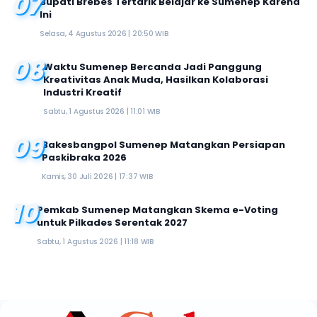
07
Bupati Brebes Tertarik Belajar ke Sumenep Karena
Ini
Selasa, 4 Agustus 2026 | 20:50 WIB
08
Waktu Sumenep Bercanda Jadi Panggung
Kreativitas Anak Muda, Hasilkan Kolaborasi
Industri Kreatif
Sabtu, 1 Agustus 2026 | 11:01 WIB
09
Bakesbangpol Sumenep Matangkan Persiapan
Paskibraka 2026
Kamis, 30 Juli 2026 | 17:37 WIB
10
Pemkab Sumenep Matangkan Skema e-Voting
untuk Pilkades Serentak 2027
Sabtu, 1 Agustus 2026 | 11:18 WIB