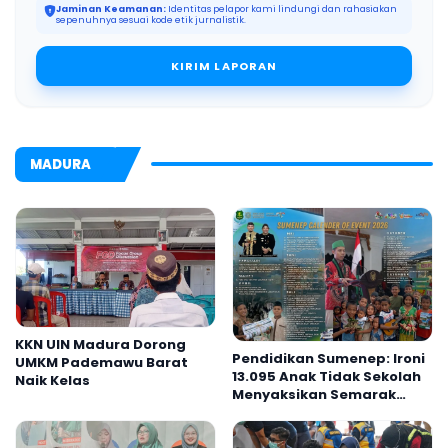
Jaminan Keamanan:
Identitas pelapor kami lindungi dan rahasiakan
sepenuhnya sesuai kode etik jurnalistik.
KIRIM LAPORAN
MADURA
KKN UIN Madura Dorong
Pendidikan Sumenep: Ironi
UMKM Pademawu Barat
13.095 Anak Tidak Sekolah
Naik Kelas
Menyaksikan Semarak
Festival Kalender Event
2026