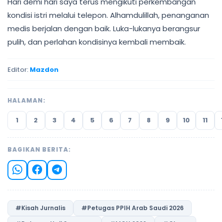
Hari demi hari saya terus mengikuti perkembangan
kondisi istri melalui telepon. Alhamdulillah, penanganan
medis berjalan dengan baik. Luka-lukanya berangsur
pulih, dan perlahan kondisinya kembali membaik.
Editor:
Mazdon
HALAMAN:
1
2
3
4
5
6
7
8
9
10
11
BAGIKAN BERITA:
#Kisah Jurnalis
#Petugas PPIH Arab Saudi 2026