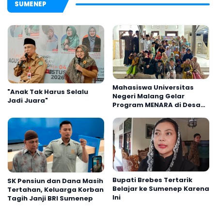
SUMENEP
Mahasiswa Universitas
"Anak Tak Harus Selalu
Negeri Malang Gelar
Jadi Juara"
Program MENARA di Desa
Dapenda
Bupati Brebes Tertarik
SK Pensiun dan Dana Masih
Belajar ke Sumenep Karena
Tertahan, Keluarga Korban
Ini
Tagih Janji BRI Sumenep