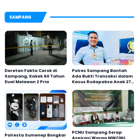
untuk AKBP Hendra
Tradisi Gerbang Pora
SAMPANG
Deretan Fakta Carok di
Polres Sampang Bantah
Sampang, Kakek 60 Tahun
Ada Bukti Transaksi dalam
Duel Melawan 2 Pria
Kasus Rudapaksa Anak 27
Tersangka
PCNU Sampang Serap
Polresta Sumenep Bongkar
Aspirasi Warga MWCNU