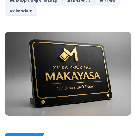
#Petugas Haji Sumenep
#MCH 2026
#Okara
#dimadura