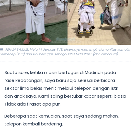
PENUH SYUKUR: M Hariri, Jurnalis TV9, dipercaya memimpin Komunitas Jurnalis
Sumenep (KJS) dan kini bertugas sebagai PPIH MCH 2026. (doc.dimadura)
Suatu sore, ketika masih bertugas di Madinah pada
fase kedatangan, saya baru saja selesai berbicara
sekitar lima belas menit melalui telepon dengan istri
dan anak saya. Kami saling bertukar kabar seperti biasa.
Tidak ada firasat apa pun.
Beberapa saat kemudian, saat saya sedang makan,
telepon kembali berdering.