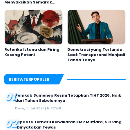
Menyaksikan Semarak
Festival Kalender Event
2026
Retorika Istana dan Piring
Demokrasi yang Tertunda:
Kosong Petani
Saat Transparansi Menjadi
Tanda Tanya
BERITA TERPOPULER
01
Pemkab Sumenep Resmi Tetapkan TIHT 2026, Naik
dari Tahun Sebelumnya
Kamis, 30 Juli 2026 | 19:42 WIB
02
Update Terbaru Kebakaran KMP Mutiara, 5 Orang
Dinyatakan Tewas